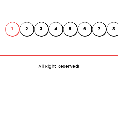
1
2
3
4
5
6
7
8
All Right Reserved!