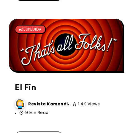
DESPEDIDA
El Fin
Revista Kamandi
1.4K Views
9 Min Read