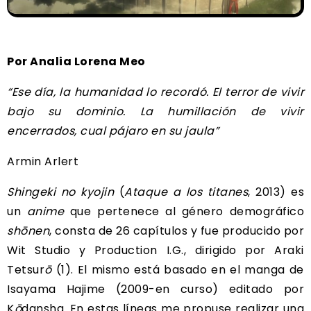
Por Analia Lorena Meo
“Ese día, la humanidad lo recordó. El terror de vivir
bajo su dominio. La humillación de vivir
encerrados, cual pájaro en su jaula”
Armin Arlert
Shingeki no kyojin
(
Ataque a los titanes
, 2013) es
un
anime
que pertenece al género demográfico
shōnen
, consta de 26 capítulos y fue producido por
Wit Studio y Production I.G., dirigido por Araki
Tetsur
ō
(1). El mismo está basado en el manga de
Isayama Hajime (2009-en curso) editado por
K
ō
dansha. En estas líneas me propuse realizar una