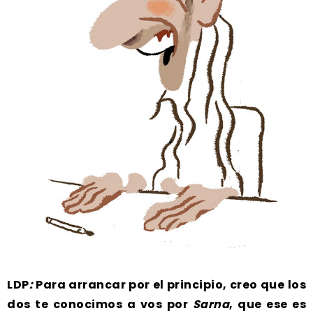
LDP
:
Para arrancar por el principio, creo que los
dos te conocimos a vos por
Sarna
, que ese es