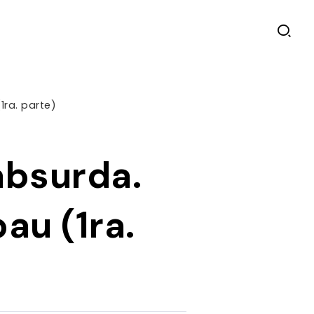
1ra. parte)
absurda.
au (1ra.