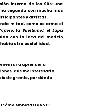
ión interna de los 90s: una
y una segunda con mucha más
ticipantes y artistas.
gunda mitad, como se arma el
Tripero
, la
Suélteme!
, el
Lápiz
uían con la idea del modelo
había otra posibilidad.
comenzar a aprender a
iones, que me interesaría
cie de gremio, por dónde
o: ¿cómo empezaste vos?