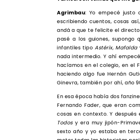
Agrimbau
: Yo empecé justo c
escribiendo cuentos, cosas así
andá a que te felicite el direc
pasé a los guiones, supongo 
infantiles tipo
Astérix
,
Mafalda
nada intermedio. Y ahí empecé 
hacíamos en el colegio, en el F
haciendo algo fue Hernán Guti
Ginevra, también por ahí, año 9
En esa época había dos fanzine
Fernando Fader, que eran como
cosas en contexto. Y después e
Todos
y era muy jipón-Primave
sexto año y yo estaba en terc