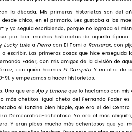
on la década. Mis primeras historietas son del añ
, desde chico, en el primario. Les gustaba a las ma
tor” y yo seguía escribiendo, porque no lograba el m
que por leer muchas historietas de aquella época.
y
Lucky
Luke
a
Fierro
con El Tomi o
Ranxerox
, con pi
a escribir. Las primeras cosas que hice enseguida la
ernando Fader, con mis amigos de la división de aque
érrez, con quién hicimos
El Campito
. Y en otro de 
0-91, y empezamos a hacer historietas.
s. Uno que era
Ajo y Limone
que lo hacíamos con mis 
 más chetitos. Igual cheto del Fernando Fader es
staba el fanzine bien hippie, que era el del Centro
ra Democrática-ochentoso. Yo era el más chiquito,
ero. Y eran pibes mucho más ochentosos que yo, m