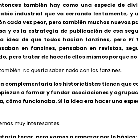
Entonces también hay como una especie de divis
esabio industrial que va cerrando lentamente, 
ón cada vez peor, pero también muchos nuevos par
sa y es la estrategia de publicación de esa se
e la idea de que todos hacían fanzines, pero
El 
nsaban en fanzines, pensaban en revistas, seg
o, pero tratar de hacerlo ellos mismos porque no 
 también. No quería saber nada con los fanzines.
rma complementaria los historietistas tienen que 
empiezan a formar y fundar asociaciones y agrupac
a, cómo funcionaba. Si la idea era hacer una espe
 temas muy interesantes.
staría tocar, pero vamos a empezar por lo básic