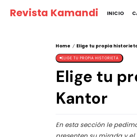
Revista Kamandi
INICIO
C
Home
Elige tu propia historiet
/
ELIGE TU PROPIA HISTORIETA
Elige tu p
Kantor
En esta sección le pedimo
presenten su mirada y el 