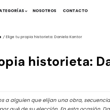
ATEGORÍAS
NOSOTROS
CONTACTO
a
Elige tu propia historieta: Daniela Kantor
/
ropia historieta: D
s a alguien que elijan una obra, secuencia
por qué de su elección. En esta ocasión, Dan