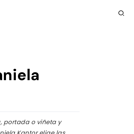
aniela
, portada o viñeta y
iela Kantor elige las