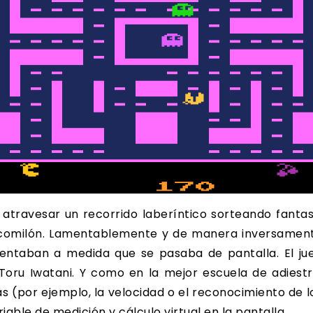
atravesar un recorrido laberíntico sorteando fanta
comilón. Lamentablemente y de manera inversamente
aumentaban a medida que se pasaba de pantalla. El j
oru Iwatani. Y como en la mejor escuela de adies
as (por ejemplo, la velocidad o el reconocimiento de l
iable de medición y cálculo virtual en la pantalla.