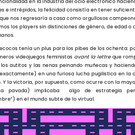
ncionalidad en la industria del ocio electrónico hacien
e intrépidos, la felicidad consistía en tener suficiente
que nos regresaría a casa como orgullosos campeones
os los players sin distinciones de género, de edad o 
manos.
cocos tenía un plus para los pibes de los ochenta: po
imeros videojuegos feministas
avant la lettre
que romp
a los autitos y las nenas peinando muñecas y haciendo
xactamente) en una furiosa lucha pugilistica en la
o. Y la victoria, por supuesto, como ocurre con la mayo
la pavada) implicaba algo de estrategia pe
re”) en el mundo subte de lo virtual.