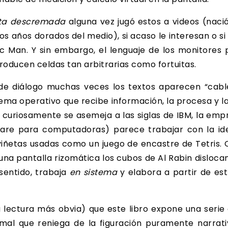
lta descremada
alguna vez jugó estos a videos (nació
os años dorados del medio), si acaso le interesan o si S
Pac Man. Y sin embargo, el lenguaje de los monitores 
roducen celdas tan arbitrarias como fortuitas.
de diálogo muchas veces los textos aparecen “cab
tema operativo que recibe información, la procesa y la
ma curiosamente se asemeja a las siglas de IBM, la em
are para computadoras) parece trabajar con la idea
viñetas usadas como un juego de encastre de Tetris. 
e una pantalla rizomática los cubos de Al Rabin disloca
 sentido, trabaja
en sistema
y elabora a partir de est
a lectura más obvia) que este libro expone una serie 
rmal que reniega de la figuración puramente narrati