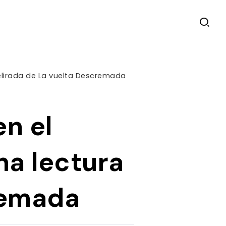
delirada de La vuelta Descremada
n el
na lectura
remada