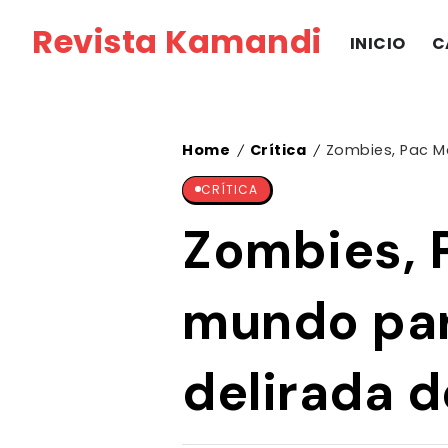
Revista Kamandi
INICIO
C
Home
Crítica
Zombies, Pac Ma
/
/
CRÍTICA
Zombies, P
mundo para
delirada 